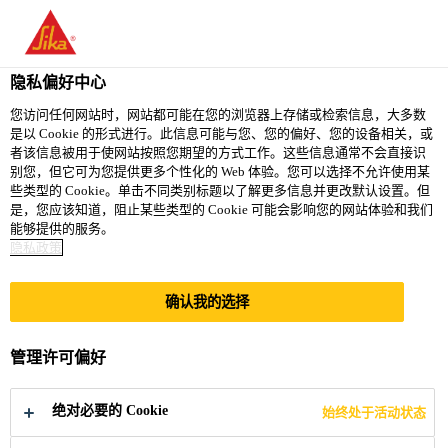
You are accessing "西卡（中国）有限公司", it seems you are
accessing it from "美国". We have a dedicated website for your
country.
隐私偏好中心
TO
您访问任何网站时，网站都可能在您的浏览器上存储或检索信息，大多数
STAY ON THE 西卡（中
SELECT A
是以 Cookie 的形式进行。此信息可能与您、您的偏好、您的设备相关，或
SIKA
国）有限公司 WEBSITE
COUNTRY
者该信息被用于使网站按照您期望的方式工作。这些信息通常不会直接识
USA
别您，但它可为您提供更多个性化的 Web 体验。您可以选择不允许使用某
些类型的 Cookie。单击不同类别标题以了解更多信息并更改默认设置。但
是，您应该知道，阻止某些类型的 Cookie 可能会影响您的网站体验和我们
西卡（中国）有限公司
能够提供的服务。
隐私政策
确认我的选择
MELIADINE
管理许可偏好
GOLD MINE
绝对必要的 Cookie
始终处于活动状态