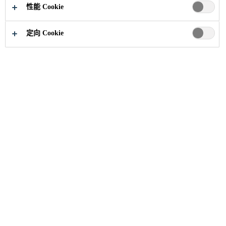
性能 Cookie
定向 Cookie
建筑解决方案
...
Meliadine Gold Mine
2019
NUNAVUT, CANADA
The Meliadine Gold project is
located in the Kivalliq District of
Nunavut in northern Canada,
approximately 25 km northwest of
Rankin Inlet on the west coast of