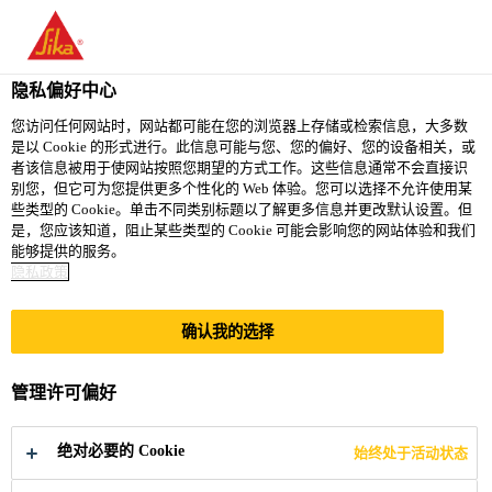
隐私偏好中心
您访问任何网站时，网站都可能在您的浏览器上存储或检索信息，大多数
是以 Cookie 的形式进行。此信息可能与您、您的偏好、您的设备相关，或
SPECIFICATIONS -
者该信息被用于使网站按照您期望的方式工作。这些信息通常不会直接识
别您，但它可为您提供更多个性化的 Web 体验。您可以选择不允许使用某
些类型的 Cookie。单击不同类别标题以了解更多信息并更改默认设置。但
WEST , MUMBAI
是，您应该知道，阻止某些类型的 Cookie 可能会影响您的网站体验和我们
能够提供的服务。
隐私政策
Full-time
确认我的选择
Sales
Mumbai, Maharashtra, India
管理许可偏好
立即申请
分享
绝对必要的 Cookie
始终处于活动状态