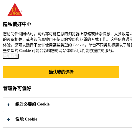
You are accessing "西卡（中国）有限公司", it seems you are accessi
website for your country.
隐私偏好中心
TO SIKA USA
STAY ON THE 西卡（中国）有限公司
您访问任何网站时，网站都可能在您的浏览器上存储或检索信息，大多数是以 C
的设备相关，或者该信息被用于使网站按照您期望的方式工作。这些信息通常
体验。您可以选择不允许使用某些类型的 Cookie。单击不同类别标题以
西卡（中国）有限公司
些类型的 Cookie 可能会影响您的网站体验和我们能够提供的服务。
隐私政策
确认我的选择
西卡2026上半年
管理许可偏好
度财报
绝对必要的 Cookie
实现4.0%本币营收增长，并上调全年增
性能 Cookie
长预期