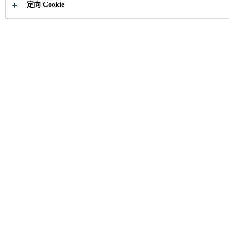
定向 Cookie
点击阅读
请问有什么可以帮助
您？