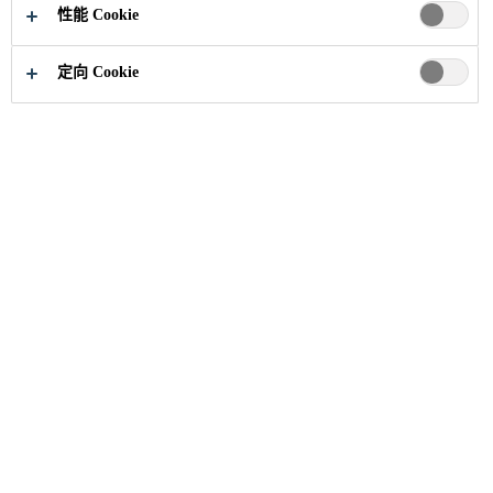
性能 Cookie
定向 Cookie
西卡中国网站数据保护
声明
本《网站数据保护声明》描述了西卡（中国）有限公
司（“西卡（中国）有限公司”或“我们”或“我们的”）作
为控制者在使用网站
西卡中国 (sika.cn)
（“网站”）时
如何处理用户（“您”或“您的”）的个人数据和其他信
息，特别是《通用数据保护条例》（“GDPR”）和《中