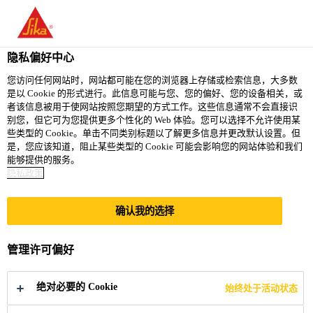
You are accessing "西卡（中国）有限公司", it seems you are
accessing it from "美国". We have a dedicated website for your
country.
隐私偏好中心
TO
您访问任何网站时，网站都可能在您的浏览器上存储或检索信息，大多数
STAY ON THE 西卡（中
SELECT A
是以 Cookie 的形式进行。此信息可能与您、您的偏好、您的设备相关，或
SIKA
国）有限公司 WEBSITE
COUNTRY
者该信息被用于使网站按照您期望的方式工作。这些信息通常不会直接识
USA
别您，但它可为您提供更多个性化的 Web 体验。您可以选择不允许使用某
些类型的 Cookie。单击不同类别标题以了解更多信息并更改默认设置。但
是，您应该知道，阻止某些类型的 Cookie 可能会影响您的网站体验和我们
西卡（中国）有限公司
能够提供的服务。
隐私政策
确认我的选择
PRIVACY NOTICE
管理许可偏好
绝对必要的 Cookie
始终处于活动状态