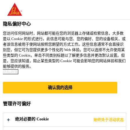
隐私偏好中心
您访问任何网站时，网站都可能在您的浏览器上存储或检索信息，大多数
是以 Cookie 的形式进行。此信息可能与您、您的偏好、您的设备相关，或
MAINTENANCE
者该信息被用于使网站按照您期望的方式工作。这些信息通常不会直接识
别您，但它可为您提供更多个性化的 Web 体验。您可以选择不允许使用某
些类型的 Cookie。单击不同类别标题以了解更多信息并更改默认设置。但
TECHNICIAN
是，您应该知道，阻止某些类型的 Cookie 可能会影响您的网站体验和我们
能够提供的服务。
隐私政策
Full-time
确认我的选择
Engineering
Marion, Ohio, United States
管理许可偏好
立即申请
分享
绝对必要的 Cookie
始终处于活动状态