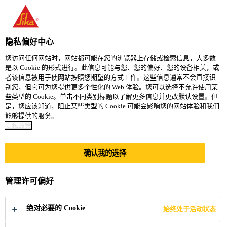
隐私偏好中心
您访问任何网站时，网站都可能在您的浏览器上存储或检索信息，大多数
是以 Cookie 的形式进行。此信息可能与您、您的偏好、您的设备相关，或
SUPERVISOR DE
者该信息被用于使网站按照您期望的方式工作。这些信息通常不会直接识
别您，但它可为您提供更多个性化的 Web 体验。您可以选择不允许使用某
些类型的 Cookie。单击不同类别标题以了解更多信息并更改默认设置。但
PROMOTORÍA -
是，您应该知道，阻止某些类型的 Cookie 可能会影响您的网站体验和我们
能够提供的服务。
HOMECENTERS CDMX
隐私政策
确认我的选择
Full-time
Sales
管理许可偏好
Mexico City, Mexico City, Mexico
绝对必要的 Cookie
始终处于活动状态
27000 - 28000 MXN per month