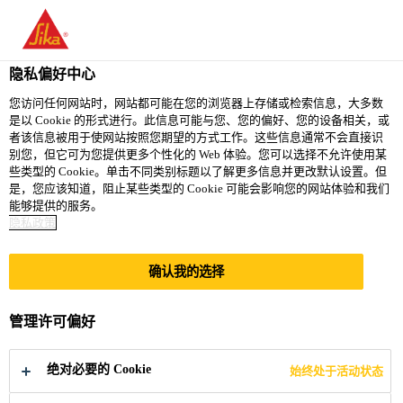
隐私偏好中心
您访问任何网站时，网站都可能在您的浏览器上存储或检索信息，大多数
是以 Cookie 的形式进行。此信息可能与您、您的偏好、您的设备相关，或
TARGET MARKET -
者该信息被用于使网站按照您期望的方式工作。这些信息通常不会直接识
别您，但它可为您提供更多个性化的 Web 体验。您可以选择不允许使用某
些类型的 Cookie。单击不同类别标题以了解更多信息并更改默认设置。但
REFURBISHMENT
是，您应该知道，阻止某些类型的 Cookie 可能会影响您的网站体验和我们
能够提供的服务。
隐私政策
Full-time
确认我的选择
Sales
Taguig, Metro Manila, Philippines
管理许可偏好
立即申请
分享
绝对必要的 Cookie
始终处于活动状态