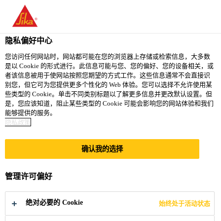
隐私偏好中心
您访问任何网站时，网站都可能在您的浏览器上存储或检索信息，大多数
是以 Cookie 的形式进行。此信息可能与您、您的偏好、您的设备相关，或
ZGŁOSZENIA DO
者该信息被用于使网站按照您期望的方式工作。这些信息通常不会直接识
别您，但它可为您提供更多个性化的 Web 体验。您可以选择不允许使用某
些类型的 Cookie。单击不同类别标题以了解更多信息并更改默认设置。但
PRZYSZŁYCH
是，您应该知道，阻止某些类型的 Cookie 可能会影响您的网站体验和我们
能够提供的服务。
REKRUTACJI
隐私政策
确认我的选择
Full-time
Other
管理许可偏好
Warsaw, Masovian Voivodeship, Poland
绝对必要的 Cookie
始终处于活动状态