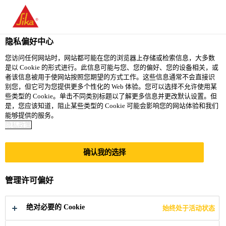
隐私偏好中心
您访问任何网站时，网站都可能在您的浏览器上存储或检索信息，大多数
是以 Cookie 的形式进行。此信息可能与您、您的偏好、您的设备相关，或
SALES SPECIALIST -
者该信息被用于使网站按照您期望的方式工作。这些信息通常不会直接识
别您，但它可为您提供更多个性化的 Web 体验。您可以选择不允许使用某
些类型的 Cookie。单击不同类别标题以了解更多信息并更改默认设置。但
RESIDENTIAL
是，您应该知道，阻止某些类型的 Cookie 可能会影响您的网站体验和我们
能够提供的服务。
COMMERCIAL
隐私政策
确认我的选择
Full-time
Marketing
管理许可偏好
Taguig, Metro Manila, Philippines
绝对必要的 Cookie
始终处于活动状态