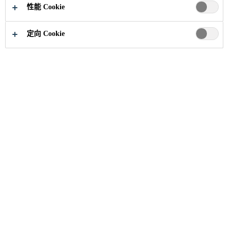
立即申请
分享
性能 Cookie
定向 Cookie
职业
...
Coordinador del Sistema de Gestión Integral