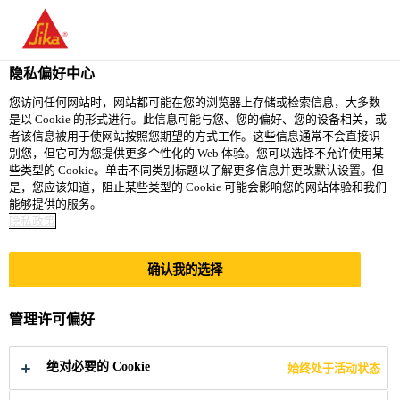
隐私偏好中心
您访问任何网站时，网站都可能在您的浏览器上存储或检索信息，大多数
是以 Cookie 的形式进行。此信息可能与您、您的偏好、您的设备相关，或
BATCH OPERATOR
者该信息被用于使网站按照您期望的方式工作。这些信息通常不会直接识
别您，但它可为您提供更多个性化的 Web 体验。您可以选择不允许使用某
些类型的 Cookie。单击不同类别标题以了解更多信息并更改默认设置。但
是，您应该知道，阻止某些类型的 Cookie 可能会影响您的网站体验和我们
能够提供的服务。
Full-time
隐私政策
Manufacturing
Marion, Ohio, United States
确认我的选择
管理许可偏好
立即申请
分享
绝对必要的 Cookie
始终处于活动状态