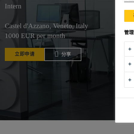
Intern
Castel d'Azzano, Veneto, Italy
管理
1000 EUR per month
立即申请
分享