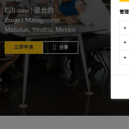
Full-time | 混合的
管理
Project Management
Mazatlan, Sinaloa, Mexico
立即申请
分享