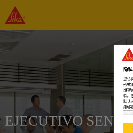
隐私
您访
形式
期望
验。
默认
能够
隐私
EJECUTIVO SENIO