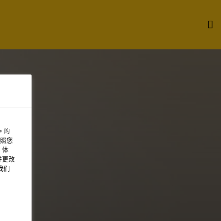
 的
照您
 体
并更改
我们