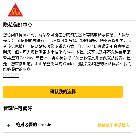
隐私偏好中心
您访问任何网站时，网站都可能在您的浏览器上存储或检索信息，大多数
是以 Cookie 的形式进行。此信息可能与您、您的偏好、您的设备相关，或
RESPONSABLE
者该信息被用于使网站按照您期望的方式工作。这些信息通常不会直接识
别您，但它可为您提供更多个性化的 Web 体验。您可以选择不允许使用某
些类型的 Cookie。单击不同类别标题以了解更多信息并更改默认设置。但
GRANDS COMPTES
是，您应该知道，阻止某些类型的 Cookie 可能会影响您的网站体验和我们
能够提供的服务。
TRANSPORT H/F
隐私政策
确认我的选择
Full-time
Sales
管理许可偏好
Le Bourget, Île-de-France, France
绝对必要的 Cookie
始终处于活动状态