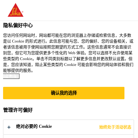
隐私偏好中心
您访问任何网站时，网站都可能在您的浏览器上存储或检索信息，大多数
是以 Cookie 的形式进行。此信息可能与您、您的偏好、您的设备相关，或
MANAGER - FINANCE
者该信息被用于使网站按照您期望的方式工作。这些信息通常不会直接识
别您，但它可为您提供更多个性化的 Web 体验。您可以选择不允许使用某
些类型的 Cookie。单击不同类别标题以了解更多信息并更改默认设置。但
AND ACCOUNTS
是，您应该知道，阻止某些类型的 Cookie 可能会影响您的网站体验和我们
能够提供的服务。
隐私政策
Full-time
确认我的选择
Finance
Navi Mumbai, Maharashtra, India
管理许可偏好
立即申请
分享
绝对必要的 Cookie
始终处于活动状态