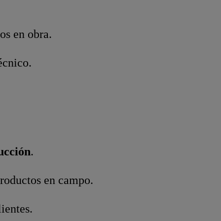
os en obra.
écnico.
ucción
.
productos en campo.
ientes.