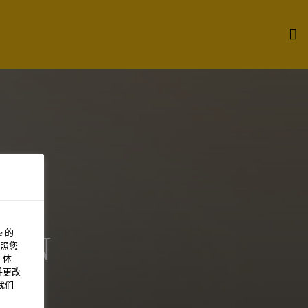
 的
IÓN
照您
 体
并更改
我们