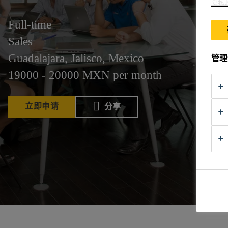
隐私
Full-time
Sales
Guadalajara, Jalisco, Mexico
管理
19000 - 20000 MXN per month
立即申请
分享