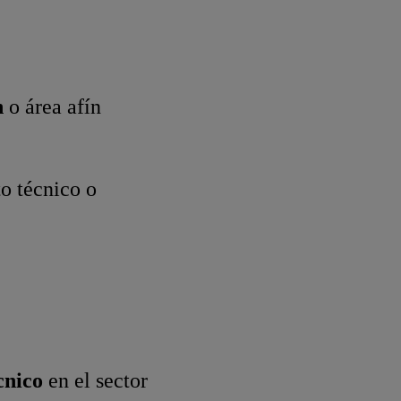
n
o área afín
o técnico o
cnico
en el sector