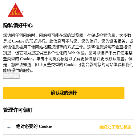
隐私偏好中心
您访问任何网站时，网站都可能在您的浏览器上存储或检索信息，大多数
是以 Cookie 的形式进行。此信息可能与您、您的偏好、您的设备相关，或
SALES ASSOCIATE
者该信息被用于使网站按照您期望的方式工作。这些信息通常不会直接识
别您，但它可为您提供更多个性化的 Web 体验。您可以选择不允许使用某
些类型的 Cookie。单击不同类别标题以了解更多信息并更改默认设置。但
是，您应该知道，阻止某些类型的 Cookie 可能会影响您的网站体验和我们
能够提供的服务。
Full-time
隐私政策
Sales
Lyndhurst, New Jersey, United States
确认我的选择
60000 - 68000 USD per year
管理许可偏好
立即申请
分享
绝对必要的 Cookie
始终处于活动状态