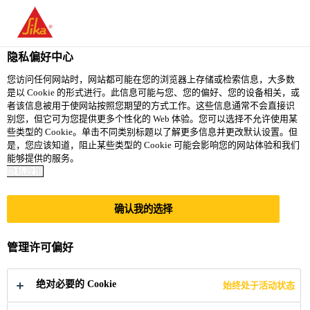
隐私偏好中心
您访问任何网站时，网站都可能在您的浏览器上存储或检索信息，大多数
是以 Cookie 的形式进行。此信息可能与您、您的偏好、您的设备相关，或
PRODUCTION
者该信息被用于使网站按照您期望的方式工作。这些信息通常不会直接识
别您，但它可为您提供更多个性化的 Web 体验。您可以选择不允许使用某
些类型的 Cookie。单击不同类别标题以了解更多信息并更改默认设置。但
COORDINATOR
是，您应该知道，阻止某些类型的 Cookie 可能会影响您的网站体验和我们
能够提供的服务。
隐私政策
Full-time
确认我的选择
Production
Ksar-Said, Tunis Governorate, Tunisia
管理许可偏好
立即申请
分享
绝对必要的 Cookie
始终处于活动状态