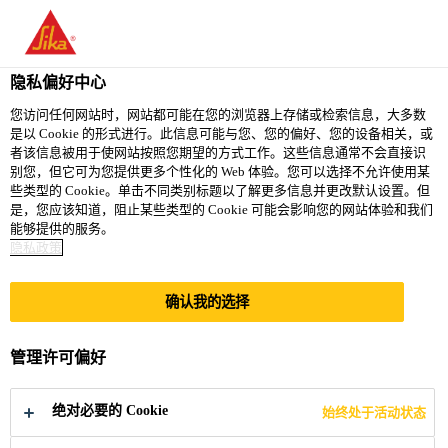
You are accessing "西卡（中国）有限公司", it seems you are
accessing it from "美国". We have a dedicated website for your
country.
隐私偏好中心
TO
您访问任何网站时，网站都可能在您的浏览器上存储或检索信息，大多数
STAY ON THE 西卡（中
SELECT A
是以 Cookie 的形式进行。此信息可能与您、您的偏好、您的设备相关，或
SIKA
国）有限公司 WEBSITE
COUNTRY
者该信息被用于使网站按照您期望的方式工作。这些信息通常不会直接识
USA
别您，但它可为您提供更多个性化的 Web 体验。您可以选择不允许使用某
些类型的 Cookie。单击不同类别标题以了解更多信息并更改默认设置。但
是，您应该知道，阻止某些类型的 Cookie 可能会影响您的网站体验和我们
西卡（中国）有限公司
能够提供的服务。
隐私政策
确认我的选择
大悦城·新悦锦云
管理许可偏好
绝对必要的 Cookie
始终处于活动状态