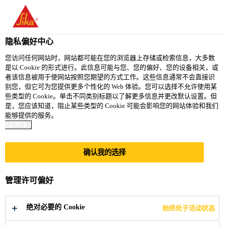
You are accessing "西卡（中国）有限公司", it seems you are
accessing it from "美国". We have a dedicated website for your
country.
隐私偏好中心
TO
您访问任何网站时，网站都可能在您的浏览器上存储或检索信息，大多数
STAY ON THE 西卡（中
SELECT A
是以 Cookie 的形式进行。此信息可能与您、您的偏好、您的设备相关，或
SIKA
国）有限公司 WEBSITE
COUNTRY
者该信息被用于使网站按照您期望的方式工作。这些信息通常不会直接识
USA
别您，但它可为您提供更多个性化的 Web 体验。您可以选择不允许使用某
些类型的 Cookie。单击不同类别标题以了解更多信息并更改默认设置。但
是，您应该知道，阻止某些类型的 Cookie 可能会影响您的网站体验和我们
西卡（中国）有限公司
能够提供的服务。
隐私政策
确认我的选择
昆明车行天下国际
管理许可偏好
汽车城
绝对必要的 Cookie
始终处于活动状态