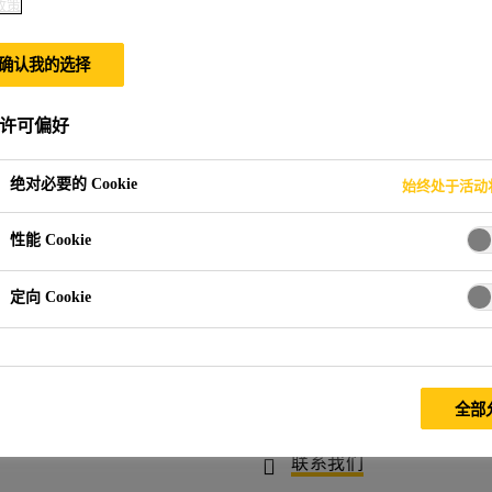
ETE® -世界上最
政策
确认我的选择
许可偏好
绝对必要的 Cookie
始终处于活动
ete® -世界上最坚韧的地坪，始于1969
性能 Cookie
定向 Cookie
其密实且不透水性能，专为追求极致卫生标准的场所和严苛工业
超过50年悠久历史
全部
下载中心
联系我们