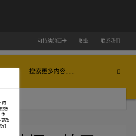
可持续的西卡
职业
联系我们
 的
照您
 体
并更改
我们