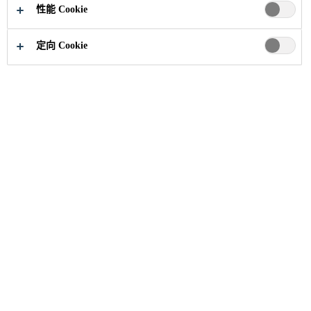
性能 Cookie
定向 Cookie
建筑解决方案
...
防火涂料产品系列
Sika Unitherm 38091
exterior 是溶剂型超薄建筑钢结构防火涂料，可施工于
暴露在户外、高湿度以及海洋等环境下的钢结构。Sika
Unitherm 38091 exterior 也适用于室内建筑钢结构。
Sika
Unitherm 38091 exterior 在遇到火后形成耐火隔热层，
可增强柱、梁以及杠架等钢结构的耐火性能。
用途
应用于室外钢结构，为柱、梁以及杠架结构等提供高