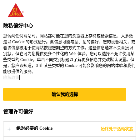
You are accessing "西卡（中国）有限公司", it seems you are
accessing it from "美国". We have a dedicated website for your
country.
隐私偏好中心
TO
您访问任何网站时，网站都可能在您的浏览器上存储或检索信息，大多数
STAY ON THE 西卡（中
SELECT A
是以 Cookie 的形式进行。此信息可能与您、您的偏好、您的设备相关，或
SIKA
国）有限公司 WEBSITE
COUNTRY
者该信息被用于使网站按照您期望的方式工作。这些信息通常不会直接识
USA
别您，但它可为您提供更多个性化的 Web 体验。您可以选择不允许使用某
些类型的 Cookie。单击不同类别标题以了解更多信息并更改默认设置。但
是，您应该知道，阻止某些类型的 Cookie 可能会影响您的网站体验和我们
西卡（中国）有限公司
能够提供的服务。
隐私政策
确认我的选择
防火涂料产品系列
管理许可偏好
绝对必要的 Cookie
始终处于活动状态