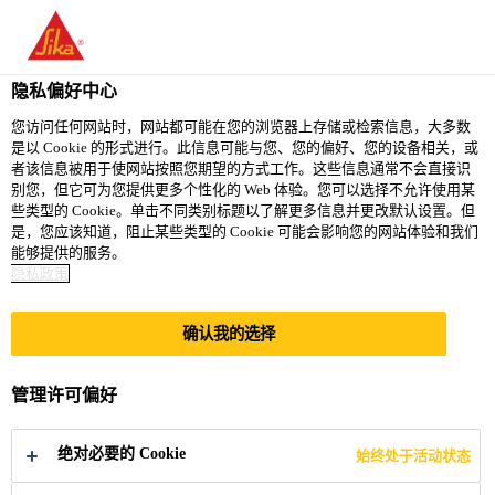
You are accessing "西卡（中国）有限公司", it seems you are
accessing it from "美国". We have a dedicated website for your
country.
隐私偏好中心
TO
您访问任何网站时，网站都可能在您的浏览器上存储或检索信息，大多数
STAY ON THE 西卡（中
SELECT A
是以 Cookie 的形式进行。此信息可能与您、您的偏好、您的设备相关，或
SIKA
国）有限公司 WEBSITE
COUNTRY
者该信息被用于使网站按照您期望的方式工作。这些信息通常不会直接识
USA
别您，但它可为您提供更多个性化的 Web 体验。您可以选择不允许使用某
些类型的 Cookie。单击不同类别标题以了解更多信息并更改默认设置。但
是，您应该知道，阻止某些类型的 Cookie 可能会影响您的网站体验和我们
西卡（中国）有限公司
能够提供的服务。
隐私政策
确认我的选择
可持续发展组合
管理许可偏好
管理
绝对必要的 Cookie
始终处于活动状态