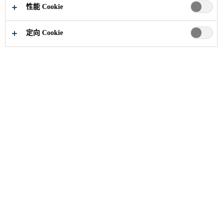
西卡产品可持续性验证指标
性能 Cookie
定向 Cookie
可持续解决方案
可持续发展组合管理
创新前沿的可持续发展
西卡通过可持续发展组合管理（SPM）优化产品，将
性能与可持续性相结合，以实现机遇最大化的同时最
小化风险。
可持续发展组合管理