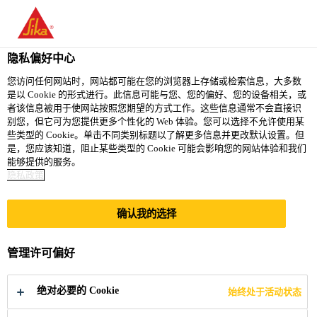
You are accessing "西卡（中国）有限公司", it seems you are
accessing it from "美国". We have a dedicated website for your
country.
隐私偏好中心
TO
您访问任何网站时，网站都可能在您的浏览器上存储或检索信息，大多数
STAY ON THE 西卡（中
SELECT A
是以 Cookie 的形式进行。此信息可能与您、您的偏好、您的设备相关，或
SIKA
国）有限公司 WEBSITE
COUNTRY
者该信息被用于使网站按照您期望的方式工作。这些信息通常不会直接识
USA
别您，但它可为您提供更多个性化的 Web 体验。您可以选择不允许使用某
些类型的 Cookie。单击不同类别标题以了解更多信息并更改默认设置。但
是，您应该知道，阻止某些类型的 Cookie 可能会影响您的网站体验和我们
西卡（中国）有限公司
能够提供的服务。
隐私政策
确认我的选择
赋能员工，营造
管理许可偏好
包容性职场
绝对必要的 Cookie
始终处于活动状态