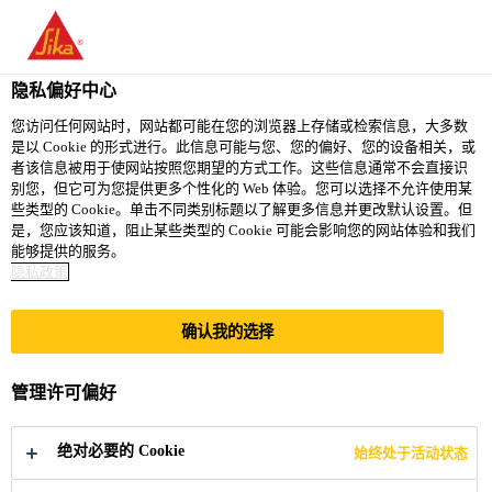
You are accessing "西卡（中国）有限公司", it seems you are
accessing it from "美国". We have a dedicated website for your
country.
隐私偏好中心
TO
您访问任何网站时，网站都可能在您的浏览器上存储或检索信息，大多数
STAY ON THE 西卡（中
SELECT A
是以 Cookie 的形式进行。此信息可能与您、您的偏好、您的设备相关，或
SIKA
国）有限公司 WEBSITE
COUNTRY
者该信息被用于使网站按照您期望的方式工作。这些信息通常不会直接识
USA
别您，但它可为您提供更多个性化的 Web 体验。您可以选择不允许使用某
些类型的 Cookie。单击不同类别标题以了解更多信息并更改默认设置。但
是，您应该知道，阻止某些类型的 Cookie 可能会影响您的网站体验和我们
西卡（中国）有限公司
能够提供的服务。
隐私政策
确认我的选择
长沙市厨余垃圾处
管理许可偏好
理拼装罐
绝对必要的 Cookie
始终处于活动状态