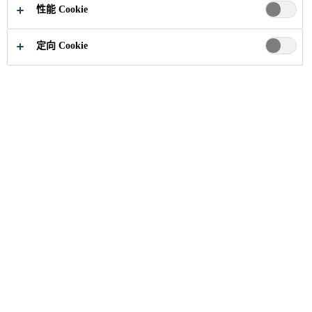
性能 Cookie
定向 Cookie
精选案例
本地项目
长沙市厨余垃圾处理拼装罐
2020
湖南省长沙市
作为国内当前最大尺寸拼装罐项目，西
卡针对项目基材开展了粘接性能、耐腐
蚀性等一系列专项测试。该项目的成功
落地，成为西卡中国正式进军拼装罐行
业的重要里程碑。