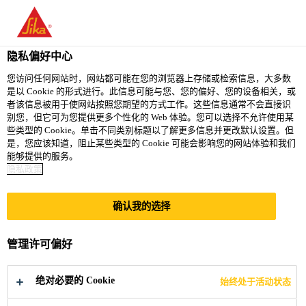
You are accessing "西卡（中国）有限公司", it seems you are
accessing it from "美国". We have a dedicated website for your
country.
隐私偏好中心
TO
您访问任何网站时，网站都可能在您的浏览器上存储或检索信息，大多数
STAY ON THE 西卡（中
SELECT A
是以 Cookie 的形式进行。此信息可能与您、您的偏好、您的设备相关，或
SIKA
国）有限公司 WEBSITE
COUNTRY
者该信息被用于使网站按照您期望的方式工作。这些信息通常不会直接识
USA
别您，但它可为您提供更多个性化的 Web 体验。您可以选择不允许使用某
些类型的 Cookie。单击不同类别标题以了解更多信息并更改默认设置。但
是，您应该知道，阻止某些类型的 Cookie 可能会影响您的网站体验和我们
西卡（中国）有限公司
能够提供的服务。
隐私政策
确认我的选择
重庆北滨大道
管理许可偏好
绝对必要的 Cookie
始终处于活动状态