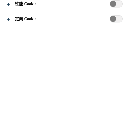
性能 Cookie
定向 Cookie
精选案例
本地项目
重庆北滨大道
2025
重庆市
西卡以专业混凝土及地坪解决方案，助
力重庆北滨大道延长线顺利贯通，守护
山城滨江交通新动脉。