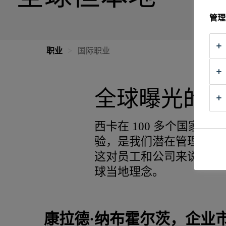
管理
职业
国际职业
全球曝光的
西卡在 100 多个国家/
验，是我们潜在管理者高
这对员工和公司来说都是
球当地理念。
康拉德·纳布霍尔茨，企业