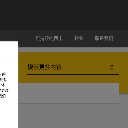
可持续的西卡
职业
联系我们
 的
照您
 体
并更改
我们