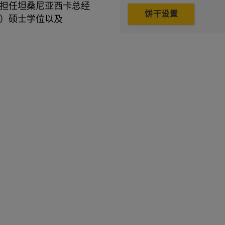
担任坦桑尼亚西卡总经
饼干设置
）硕士学位以及
。