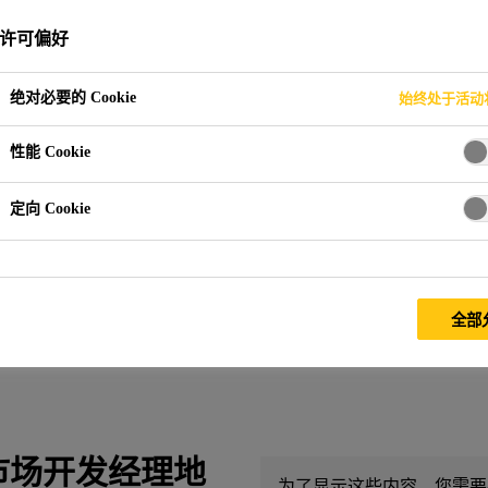
许可偏好
绝对必要的 Cookie
始终处于活动
性能 Cookie
独特体验
定向 Cookie
地区为西卡工作超过 24，000 人。在其他国
级发展的一个重要因素。有机会在全球不同
全部
双赢的。观看我们的视频，了解我们的西卡
市场开发经理地
为了显示这些内容，您需要在c