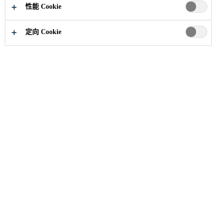
性能 Cookie
定向 Cookie
建筑解决方案
...
DAL-强力交叉叠压膜高分子反应
产品
强力交叉叠压膜高分子反应粘防水卷材
强力交叉叠压膜高分子反应粘防水卷材是一种由优质
高分子膜与独特配方的沥青基强力反应胶粘料经特殊
工艺复合而成的高性能、冷施工的反应粘复合膜防水
卷材。