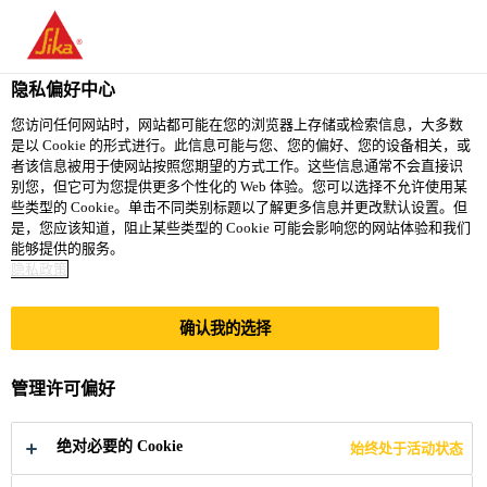
You are accessing "西卡（中国）有限公司", it seems you are
accessing it from "美国". We have a dedicated website for your
country.
隐私偏好中心
TO
您访问任何网站时，网站都可能在您的浏览器上存储或检索信息，大多数
STAY ON THE 西卡（中
SELECT A
是以 Cookie 的形式进行。此信息可能与您、您的偏好、您的设备相关，或
SIKA
国）有限公司 WEBSITE
COUNTRY
者该信息被用于使网站按照您期望的方式工作。这些信息通常不会直接识
USA
别您，但它可为您提供更多个性化的 Web 体验。您可以选择不允许使用某
些类型的 Cookie。单击不同类别标题以了解更多信息并更改默认设置。但
是，您应该知道，阻止某些类型的 Cookie 可能会影响您的网站体验和我们
西卡（中国）有限公司
能够提供的服务。
隐私政策
确认我的选择
DAL-强力交叉叠压
管理许可偏好
膜高分子反应粘防
绝对必要的 Cookie
始终处于活动状态
水卷材