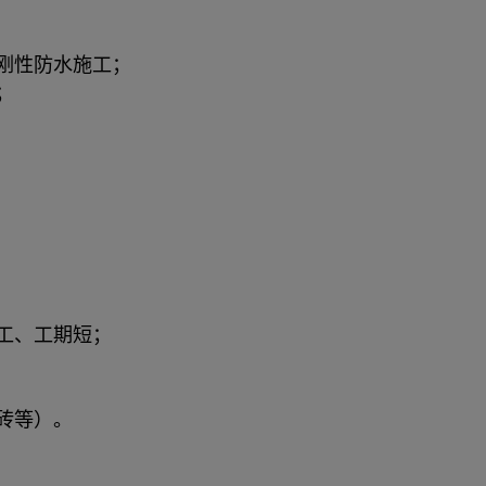
刚性防水施工；
；
工、工期短；
砖等）。