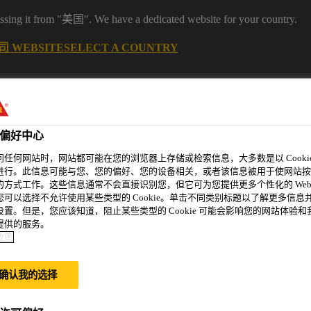
it from "美国". We have a dedicated website for your country.
 WEBSITE
SELECT A COUNTRY
偏好中心
问任何网站时，网站都可能在您的浏览器上存储或检索信息，大多数是以 Cookie
进行。此信息可能与您、您的偏好、您的设备相关，或者该信息被用于使网站按
的方式工作。这些信息通常不会直接识别您，但它可为您提供更多个性化的 Web
您可以选择不允许使用某些类型的 Cookie。单击不同类别标题以了解更多信息
设置。但是，您应该知道，阻止某些类型的 Cookie 可能会影响您的网站体验和
精选案例
新闻资讯
可持续发展
关于我们
提供的服务。
政策
确认我的选择
泥防水砂浆