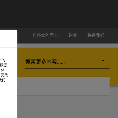
可持续的西卡
职业
联系我们
 的
照您
 体
并更改
我们