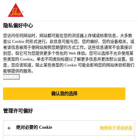
You are accessing "西卡（中国）有限公司", it seems you are
accessing it from "美国". We have a dedicated website for your
country.
隐私偏好中心
TO
您访问任何网站时，网站都可能在您的浏览器上存储或检索信息，大多数
STAY ON THE 西卡（中
SELECT A
是以 Cookie 的形式进行。此信息可能与您、您的偏好、您的设备相关，或
SIKA
国）有限公司 WEBSITE
COUNTRY
者该信息被用于使网站按照您期望的方式工作。这些信息通常不会直接识
USA
别您，但它可为您提供更多个性化的 Web 体验。您可以选择不允许使用某
些类型的 Cookie。单击不同类别标题以了解更多信息并更改默认设置。但
是，您应该知道，阻止某些类型的 Cookie 可能会影响您的网站体验和我们
西卡（中国）有限公司
能够提供的服务。
隐私政策
确认我的选择
灌浆与锚固产品
管理许可偏好
绝对必要的 Cookie
始终处于活动状态