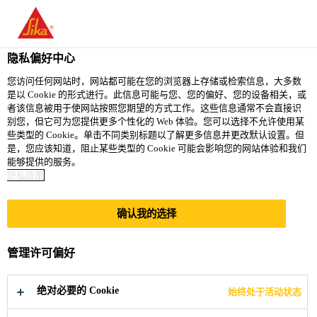
You are accessing "西卡（中国）有限公司", it seems you are
accessing it from "美国". We have a dedicated website for your
country.
隐私偏好中心
TO
您访问任何网站时，网站都可能在您的浏览器上存储或检索信息，大多数
STAY ON THE 西卡（中
SELECT A
是以 Cookie 的形式进行。此信息可能与您、您的偏好、您的设备相关，或
SIKA
国）有限公司 WEBSITE
COUNTRY
者该信息被用于使网站按照您期望的方式工作。这些信息通常不会直接识
USA
别您，但它可为您提供更多个性化的 Web 体验。您可以选择不允许使用某
些类型的 Cookie。单击不同类别标题以了解更多信息并更改默认设置。但
是，您应该知道，阻止某些类型的 Cookie 可能会影响您的网站体验和我们
西卡（中国）有限公司
能够提供的服务。
隐私政策
确认我的选择
刚性粘结胶
管理许可偏好
绝对必要的 Cookie
始终处于活动状态