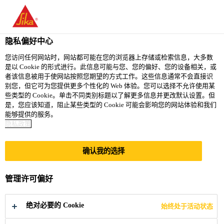
You are accessing "西卡（中国）有限公司", it seems you are
accessing it from "美国". We have a dedicated website for your
country.
隐私偏好中心
TO
您访问任何网站时，网站都可能在您的浏览器上存储或检索信息，大多数
STAY ON THE 西卡（中
SELECT A
是以 Cookie 的形式进行。此信息可能与您、您的偏好、您的设备相关，或
SIKA
国）有限公司 WEBSITE
COUNTRY
者该信息被用于使网站按照您期望的方式工作。这些信息通常不会直接识
USA
别您，但它可为您提供更多个性化的 Web 体验。您可以选择不允许使用某
些类型的 Cookie。单击不同类别标题以了解更多信息并更改默认设置。但
是，您应该知道，阻止某些类型的 Cookie 可能会影响您的网站体验和我们
西卡（中国）有限公司
能够提供的服务。
隐私政策
确认我的选择
地坪与涂料服务及
管理许可偏好
培训
绝对必要的 Cookie
始终处于活动状态