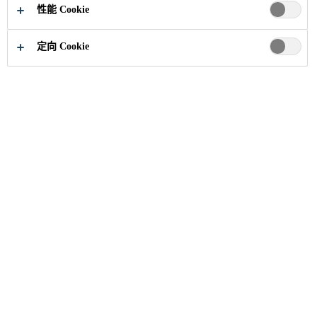
性能 Cookie
定向 Cookie
建筑解决方案
...
地坪与涂料服务及培训
西卡是建筑及施工行业可靠的合作伙伴。除最先
进的和技术可靠的防水材料之外，我们还为全球
的客户提供产品及应用的技术支持，从而为客户
创造附加值。
点击此处，联系我们