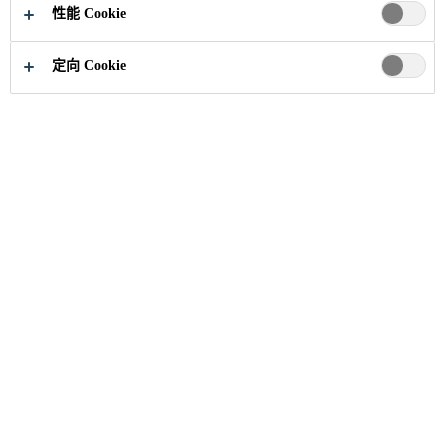
性能 Cookie
定向 Cookie
建筑解决方案
...
修补砂浆
Sika MonoTop®-412 NFG
含有钢筋阻锈剂的结构修补砂浆
Sika® MonoTop®-412 NFG是一种聚合物改性、 纤维
增强、含阻锈成分的低收缩单组份结构修补水泥砂
浆，符合EN 1504-3标准中R4级要求且符合JG/T 336-
2011混凝土结构修复用聚合物水泥砂浆要求中B型的要
求。