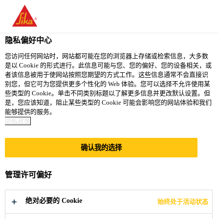
You are accessing "西卡（中国）有限公司", it seems you are
accessing it from "美国". We have a dedicated website for your
country.
隐私偏好中心
TO
您访问任何网站时，网站都可能在您的浏览器上存储或检索信息，大多数
STAY ON THE 西卡（中
SELECT A
是以 Cookie 的形式进行。此信息可能与您、您的偏好、您的设备相关，或
SIKA
国）有限公司 WEBSITE
COUNTRY
者该信息被用于使网站按照您期望的方式工作。这些信息通常不会直接识
USA
别您，但它可为您提供更多个性化的 Web 体验。您可以选择不允许使用某
些类型的 Cookie。单击不同类别标题以了解更多信息并更改默认设置。但
是，您应该知道，阻止某些类型的 Cookie 可能会影响您的网站体验和我们
西卡（中国）有限公司
能够提供的服务。
隐私政策
确认我的选择
修补砂浆
管理许可偏好
绝对必要的 Cookie
始终处于活动状态