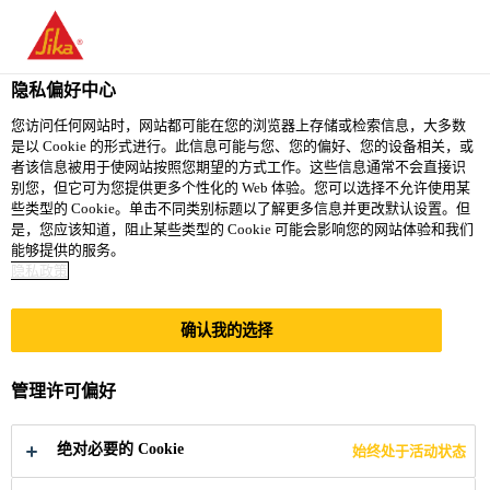
You are accessing "西卡（中国）有限公司", it seems you are
accessing it from "美国". We have a dedicated website for your
country.
隐私偏好中心
TO
您访问任何网站时，网站都可能在您的浏览器上存储或检索信息，大多数
STAY ON THE 西卡（中
SELECT A
是以 Cookie 的形式进行。此信息可能与您、您的偏好、您的设备相关，或
SIKA
国）有限公司 WEBSITE
COUNTRY
者该信息被用于使网站按照您期望的方式工作。这些信息通常不会直接识
USA
别您，但它可为您提供更多个性化的 Web 体验。您可以选择不允许使用某
些类型的 Cookie。单击不同类别标题以了解更多信息并更改默认设置。但
是，您应该知道，阻止某些类型的 Cookie 可能会影响您的网站体验和我们
西卡（中国）有限公司
能够提供的服务。
隐私政策
确认我的选择
表面装饰砂浆
管理许可偏好
绝对必要的 Cookie
始终处于活动状态