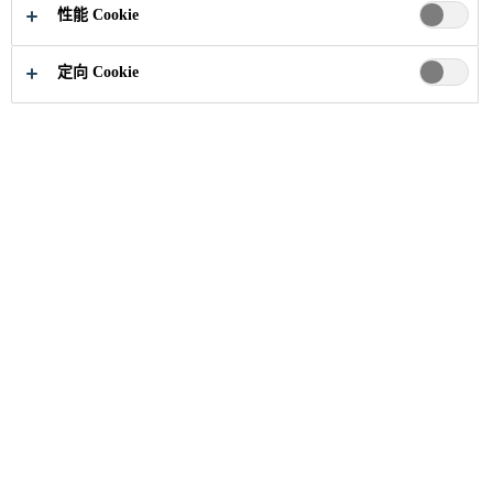
性能 Cookie
定向 Cookie
建筑解决方案
...
表面装饰砂浆
Sika MonoTop®-723
NSika® MonoTop®-723 N 是一种聚合物改性单组份表
面修补、装饰修补水泥砂浆，符合EN1504-3 标准中R3
级要求，且符合JG/T 336-2011 混凝土结构修复用聚合
物水泥砂浆中C 型的要求。
需要帮助？