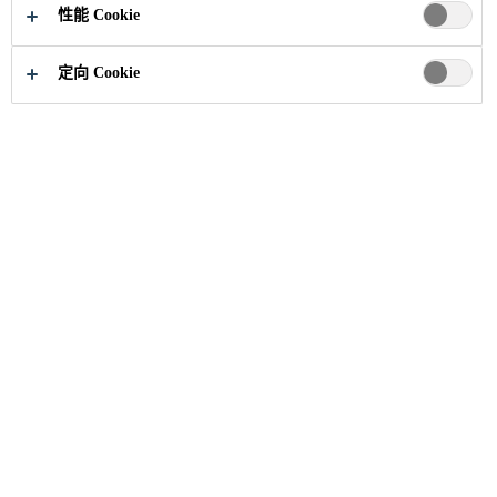
MEXICAN
性能 Cookie
HEARTLAND
定向 Cookie
建筑解决方案
...
Silver Mining in the Mexican Heartla
2018
FRESNILLO, MEXICO
The Mexican state Zacatecas is
home to some of the richest silver