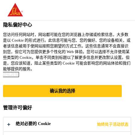
You are accessing "西卡（中国）有限公司", it seems you are
accessing it from "美国". We have a dedicated website for your
country.
隐私偏好中心
TO
您访问任何网站时，网站都可能在您的浏览器上存储或检索信息，大多数
STAY ON THE 西卡（中
SELECT A
是以 Cookie 的形式进行。此信息可能与您、您的偏好、您的设备相关，或
SIKA
国）有限公司 WEBSITE
COUNTRY
者该信息被用于使网站按照您期望的方式工作。这些信息通常不会直接识
USA
别您，但它可为您提供更多个性化的 Web 体验。您可以选择不允许使用某
些类型的 Cookie。单击不同类别标题以了解更多信息并更改默认设置。但
是，您应该知道，阻止某些类型的 Cookie 可能会影响您的网站体验和我们
西卡（中国）有限公司
能够提供的服务。
隐私政策
确认我的选择
SILVER MINING
管理许可偏好
IN THE
绝对必要的 Cookie
始终处于活动状态