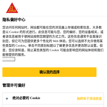
You are accessing "西卡（中国）有限公司", it seems you are
accessing it from "美国". We have a dedicated website for your
country.
隐私偏好中心
TO
您访问任何网站时，网站都可能在您的浏览器上存储或检索信息，大多数
STAY ON THE 西卡（中
SELECT A
是以 Cookie 的形式进行。此信息可能与您、您的偏好、您的设备相关，或
SIKA
国）有限公司 WEBSITE
COUNTRY
者该信息被用于使网站按照您期望的方式工作。这些信息通常不会直接识
USA
别您，但它可为您提供更多个性化的 Web 体验。您可以选择不允许使用某
些类型的 Cookie。单击不同类别标题以了解更多信息并更改默认设置。但
是，您应该知道，阻止某些类型的 Cookie 可能会影响您的网站体验和我们
西卡（中国）有限公司
能够提供的服务。
隐私政策
确认我的选择
谢谢您 THANK
管理许可偏好
YOU
绝对必要的 Cookie
始终处于活动状态