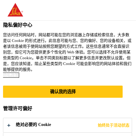
You are accessing "西卡（中国）有限公司", it seems you are
accessing it from "美国". We have a dedicated website for your
country.
隐私偏好中心
TO
您访问任何网站时，网站都可能在您的浏览器上存储或检索信息，大多数
STAY ON THE 西卡（中
SELECT A
是以 Cookie 的形式进行。此信息可能与您、您的偏好、您的设备相关，或
SIKA
国）有限公司 WEBSITE
COUNTRY
者该信息被用于使网站按照您期望的方式工作。这些信息通常不会直接识
USA
别您，但它可为您提供更多个性化的 Web 体验。您可以选择不允许使用某
些类型的 Cookie。单击不同类别标题以了解更多信息并更改默认设置。但
很抱歉，您要查找
是，您应该知道，阻止某些类型的 Cookie 可能会影响您的网站体验和我们
西卡（中国）有限公司
能够提供的服务。
隐私政策
的页面不存在或已
确认我的选择
移动
管理许可偏好
绝对必要的 Cookie
始终处于活动状态