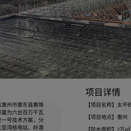
项目详情
省惠州市惠东县黄埠
【项目名称】太平
容量为六台百万千瓦
【项目地点】惠州
龙一号技术方案，分
大亚湾核电站、岭澳
【防水面积】2万㎡