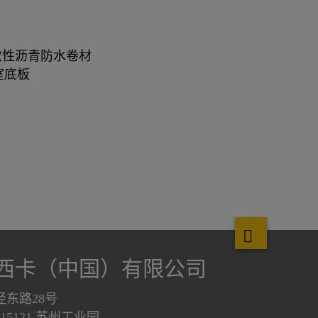
改性沥⻘防⽔卷材
室底板
西卡（中国）有限公司
泾东路28号
215121 苏州工业园