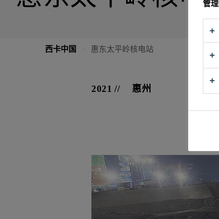
管理
西卡中国
惠东太平岭核电站
2021
惠州