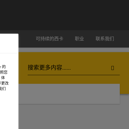
可持续的西卡
职业
联系我们
 的
照您
 体
并更改
我们