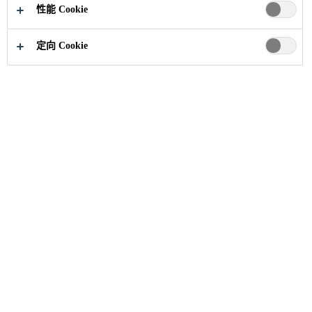
性能 Cookie
定向 Cookie
西卡中国
北京大兴国际机场
2019
北京
北京大兴国际机场是一座跨地域、超大
型的国际航空综合交通枢纽，被评为
“新世界七大奇迹” 之首。2019年9月25
日，机场投运，正式成为 “新国门”。西
卡为北京大兴机场的机场建设、机场高
速公路建设和轨道交通均提供了先进可
靠的解决方案。