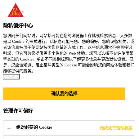
You are accessing "西卡（中国）有限公司", it seems you are
accessing it from "美国". We have a dedicated website for your
country.
隐私偏好中心
TO
您访问任何网站时，网站都可能在您的浏览器上存储或检索信息，大多数
STAY ON THE 西卡（中
SELECT A
是以 Cookie 的形式进行。此信息可能与您、您的偏好、您的设备相关，或
SIKA
国）有限公司 WEBSITE
COUNTRY
者该信息被用于使网站按照您期望的方式工作。这些信息通常不会直接识
USA
别您，但它可为您提供更多个性化的 Web 体验。您可以选择不允许使用某
些类型的 Cookie。单击不同类别标题以了解更多信息并更改默认设置。但
是，您应该知道，阻止某些类型的 Cookie 可能会影响您的网站体验和我们
西卡（中国）有限公司
能够提供的服务。
隐私政策
确认我的选择
北京大兴国际机场
管理许可偏好
绝对必要的 Cookie
始终处于活动状态