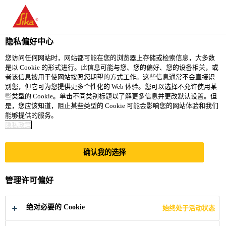
You are accessing "西卡（中国）有限公司", it seems you are
accessing it from "美国". We have a dedicated website for your
country.
隐私偏好中心
TO
您访问任何网站时，网站都可能在您的浏览器上存储或检索信息，大多数
STAY ON THE 西卡（中
SELECT A
是以 Cookie 的形式进行。此信息可能与您、您的偏好、您的设备相关，或
SIKA
国）有限公司 WEBSITE
COUNTRY
者该信息被用于使网站按照您期望的方式工作。这些信息通常不会直接识
USA
别您，但它可为您提供更多个性化的 Web 体验。您可以选择不允许使用某
些类型的 Cookie。单击不同类别标题以了解更多信息并更改默认设置。但
是，您应该知道，阻止某些类型的 Cookie 可能会影响您的网站体验和我们
西卡（中国）有限公司
能够提供的服务。
隐私政策
确认我的选择
职业健康与安全
管理许可偏好
绝对必要的 Cookie
始终处于活动状态