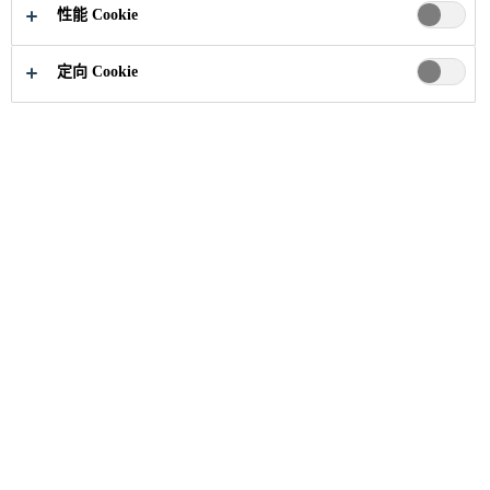
性能 Cookie
定向 Cookie
西卡中国
公司介绍
职业健康与安全
安全和健康工作的方法
人是我们最宝贵的资产，人的安全、健康和友好是业
务成功的关键因素。法规标准、管理承诺、员工参
与、工作场所和风险分析、危险认知和解决方案、培
训和教育是西卡安全和健康计划的重要部分。
法规标准
西卡安全和健康标准在整个集团执行。本地标准可以
补充全球规定。员工和安全是公司内在的价值观。安
全工作并不仅仅是一个计划，而是做事的方式。