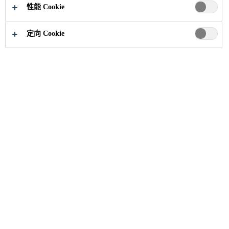
性能 Cookie
定向 Cookie
工业和汽车
...
薄膜太阳能电池系统
薄膜太阳能电池系统的技术多种多样，然而都面
临着同样的挑战即降低成本、流程优化和系统
化。为了满足这些要求，西卡为系统安装提供结
构粘结胶、为接线盒和柔性薄膜系统提供粘结和
密封方案。我们的应用和工艺工程师将非常乐意
支持您将这些解决方案并整合到您的工艺中。
点击此处，联系我们