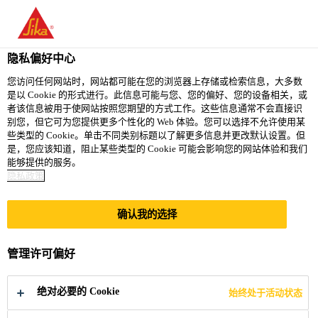
You are accessing "西卡（中国）有限公司", it seems you are
accessing it from "美国". We have a dedicated website for your
country.
隐私偏好中心
TO
您访问任何网站时，网站都可能在您的浏览器上存储或检索信息，大多数
STAY ON THE 西卡（中
SELECT A
是以 Cookie 的形式进行。此信息可能与您、您的偏好、您的设备相关，或
SIKA
国）有限公司 WEBSITE
COUNTRY
者该信息被用于使网站按照您期望的方式工作。这些信息通常不会直接识
USA
别您，但它可为您提供更多个性化的 Web 体验。您可以选择不允许使用某
些类型的 Cookie。单击不同类别标题以了解更多信息并更改默认设置。但
是，您应该知道，阻止某些类型的 Cookie 可能会影响您的网站体验和我们
西卡（中国）有限公司
能够提供的服务。
隐私政策
确认我的选择
薄膜太阳能电池系
管理许可偏好
统
绝对必要的 Cookie
始终处于活动状态