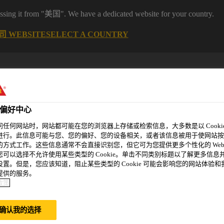
it from "美国". We have a dedicated website for your country.
 WEBSITE
SELECT A COUNTRY
偏好中心
问任何网站时，网站都可能在您的浏览器上存储或检索信息，大多数是以 Cookie
进行。此信息可能与您、您的偏好、您的设备相关，或者该信息被用于使网站按
的方式工作。这些信息通常不会直接识别您，但它可为您提供更多个性化的 Web
您可以选择不允许使用某些类型的 Cookie。单击不同类别标题以了解更多信息
精选案例
新闻资讯
可持续发展
关于我们
设置。但是，您应该知道，阻止某些类型的 Cookie 可能会影响您的网站体验和
提供的服务。
政策
启航
确认我的选择