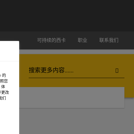
可持续的西卡
职业
联系我们
 的
照您
 体
并更改
我们