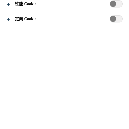
性能 Cookie
定向 Cookie
新闻与见解
...
西卡中国亮相第16届管道工程结构
09/09/2024
西卡中国亮相第16届管道工程结构学术交
流会，展示Xolutec®技术的市政管道防水
防腐解决方案