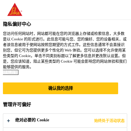
You are accessing "西卡（中国）有限公司", it seems you are
accessing it from "美国". We have a dedicated website for your
country.
隐私偏好中心
TO
您访问任何网站时，网站都可能在您的浏览器上存储或检索信息，大多数
STAY ON THE 西卡（中
SELECT A
是以 Cookie 的形式进行。此信息可能与您、您的偏好、您的设备相关，或
SIKA
国）有限公司 WEBSITE
COUNTRY
者该信息被用于使网站按照您期望的方式工作。这些信息通常不会直接识
USA
别您，但它可为您提供更多个性化的 Web 体验。您可以选择不允许使用某
些类型的 Cookie。单击不同类别标题以了解更多信息并更改默认设置。但
是，您应该知道，阻止某些类型的 Cookie 可能会影响您的网站体验和我们
西卡（中国）有限公司
能够提供的服务。
隐私政策
确认我的选择
西卡中国亮相第16
管理许可偏好
届管道工程结构学
绝对必要的 Cookie
始终处于活动状态
术交流会