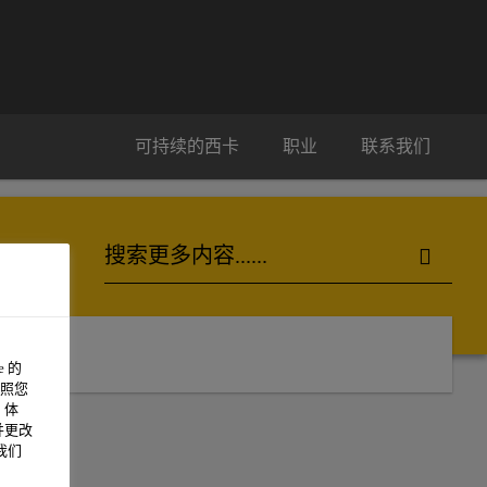
可持续的西卡
职业
联系我们
 的
照您
 体
并更改
我们