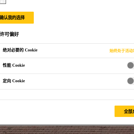
政策
确认我的选择
计划十周年
许可偏好
绝对必要的 Cookie
始终处于活动
性能 Cookie
定向 Cookie
指一挥间，但对于西卡图书馆计划而言，这十年是情谊的
西卡图书馆计划公益行已走过紫阳、毕节、吉首等
10
余个市
省份和直辖市，
134
所学校，
407
间图书室，
123,400
余本
全部
段非凡的公益篇章。