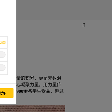
状态
延续、力量的积累，更是无数温
县，用爱心凝聚力量，用力量传
新书，
34,900
余名学生受益，超过
允许