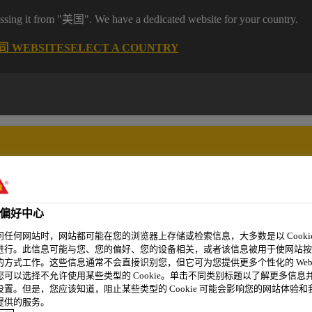
it from "美国". We have a dedicated website for your country.
 WEBSITE
SELECT A COUNTRY
偏好中心
精选案例
新闻资讯
可持续发展
关于我们
问任何网站时，网站都可能在您的浏览器上存储或检索信息，大多数是以 Cookie
进行。此信息可能与您、您的偏好、您的设备相关，或者该信息被用于使网站按
的方式工作。这些信息通常不会直接识别您，但它可为您提供更多个性化的 Web
您可以选择不允许使用某些类型的 Cookie。单击不同类别标题以了解更多信息
设置。但是，您应该知道，阻止某些类型的 Cookie 可能会影响您的网站体验和
十周年
提供的服务。