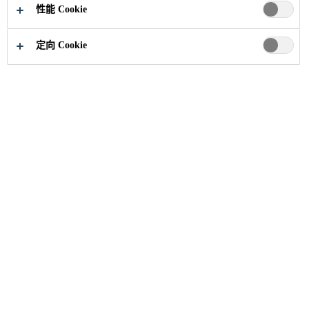
性能 Cookie
定向 Cookie
新闻与见解
...
西卡年轻经理人计划
28/03/2024
西卡年轻经理人计划
西卡之爱员工，则为之计深远——始于2013年的年轻
经理人计划是为帮助优秀人才进一步学习、发展而设
计的一个开放、多元化的学习和成长平台，旨在帮助
他们提升战略、财务、运营、产品技术、领导力等各
方面的知识和能力，从而更从容地去迎接未来的挑