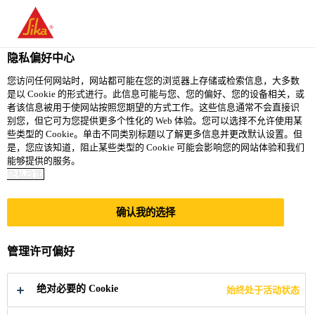
You are accessing "西卡（中国）有限公司", it seems you are
accessing it from "美国". We have a dedicated website for your
country.
隐私偏好中心
TO
您访问任何网站时，网站都可能在您的浏览器上存储或检索信息，大多数
STAY ON THE 西卡（中
SELECT A
是以 Cookie 的形式进行。此信息可能与您、您的偏好、您的设备相关，或
SIKA
国）有限公司 WEBSITE
COUNTRY
者该信息被用于使网站按照您期望的方式工作。这些信息通常不会直接识
USA
别您，但它可为您提供更多个性化的 Web 体验。您可以选择不允许使用某
些类型的 Cookie。单击不同类别标题以了解更多信息并更改默认设置。但
是，您应该知道，阻止某些类型的 Cookie 可能会影响您的网站体验和我们
西卡（中国）有限公司
能够提供的服务。
隐私政策
确认我的选择
西卡年轻经理人计
管理许可偏好
划
绝对必要的 Cookie
始终处于活动状态