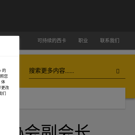
可持续的西卡
职业
联系我们
 的
照您
 体
并更改
我们
业协会副会长