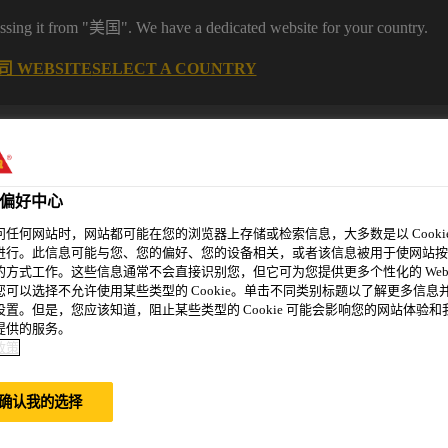
it from "美国". We have a dedicated website for your country.
 WEBSITE
SELECT A COUNTRY
偏好中心
问任何网站时，网站都可能在您的浏览器上存储或检索信息，大多数是以 Cookie
进行。此信息可能与您、您的偏好、您的设备相关，或者该信息被用于使网站按
的方式工作。这些信息通常不会直接识别您，但它可为您提供更多个性化的 Web
您可以选择不允许使用某些类型的 Cookie。单击不同类别标题以了解更多信息
设置。但是，您应该知道，阻止某些类型的 Cookie 可能会影响您的网站体验和
精选案例
新闻资讯
可持续发展
关于我们
提供的服务。
政策
确认我的选择
任中国外商投资企