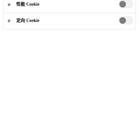
性能 Cookie
定向 Cookie
新闻与见解
...
西卡亚太区总裁姚思博一行参访中国
21/05/2025
立足中国，放眼世界
2025 年 5 月 21 日，西卡集团亚太区总裁姚思博（Mr.
Philippe Jost）率代表团今日访问中国建材集团，与集
团董事长周育先举行高层会谈。双方围绕绿色化转
型、国际业务拓展及循环经济领域合作达成战略共
识，标志着两大跨国企业的战略合作进入全新阶段。