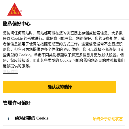
You are accessing "西卡（中国）有限公司", it seems you are
accessing it from "美国". We have a dedicated website for your
country.
隐私偏好中心
TO
您访问任何网站时，网站都可能在您的浏览器上存储或检索信息，大多数
STAY ON THE 西卡（中
SELECT A
是以 Cookie 的形式进行。此信息可能与您、您的偏好、您的设备相关，或
SIKA
国）有限公司 WEBSITE
COUNTRY
者该信息被用于使网站按照您期望的方式工作。这些信息通常不会直接识
USA
别您，但它可为您提供更多个性化的 Web 体验。您可以选择不允许使用某
些类型的 Cookie。单击不同类别标题以了解更多信息并更改默认设置。但
是，您应该知道，阻止某些类型的 Cookie 可能会影响您的网站体验和我们
西卡（中国）有限公司
能够提供的服务。
隐私政策
确认我的选择
西卡亚太区总裁姚
管理许可偏好
思博一行参访中国
绝对必要的 Cookie
始终处于活动状态
建材集团