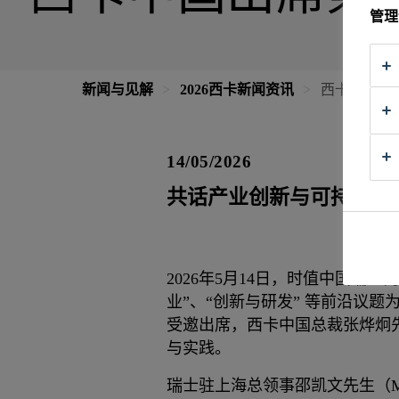
管理
新闻与见解
2026西卡新闻资讯
西卡中国出
14/05/2026
共话产业创新与可持续发
2026年5月14日，时值中国瑞
业”、“创新与研发” 等前沿议
受邀出席，西卡中国总裁张烨炯
与实践。
瑞士驻上海总领事邵凯文先生（Mr.