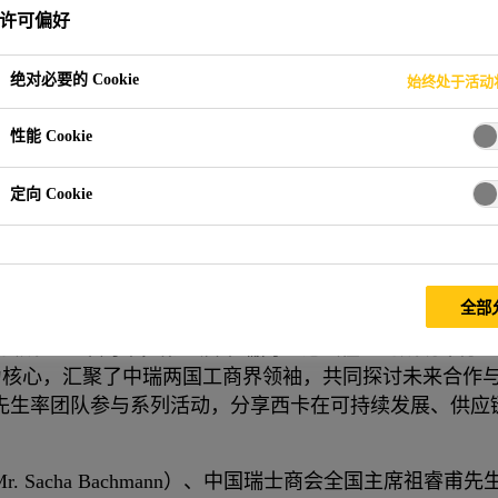
许可偏好
绝对必要的 Cookie
始终处于活动
席第二届中瑞商业论坛
性能 Cookie
定向 Cookie
展
全部
士商会成立三十周年，第二届中瑞商业论坛在上海成功举办。本
题为核心，汇聚了中瑞两国工商界领袖，共同探讨未来合作
先生率团队参与系列活动，分享西卡在可持续发展、供应
 Sacha Bachmann）、中国瑞士商会全国主席祖睿