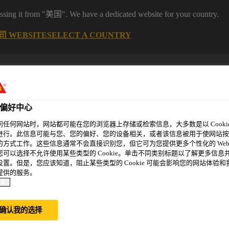
it from "美国". We have a dedicated website for your country.
 WEBSITE
SELECT A COUNTRY
偏好中心
问任何网站时，网站都可能在您的浏览器上存储或检索信息，大多数是以 Cookie
进行。此信息可能与您、您的偏好、您的设备相关，或者该信息被用于使网站按
的方式工作。这些信息通常不会直接识别您，但它可为您提供更多个性化的 Web
您可以选择不允许使用某些类型的 Cookie。单击不同类别标题以了解更多信息
设置。但是，您应该知道，阻止某些类型的 Cookie 可能会影响您的网站体验和
精选案例
新闻资讯
可持续发展
关于我们
提供的服务。
政策
确认我的选择
二届中瑞商业论坛