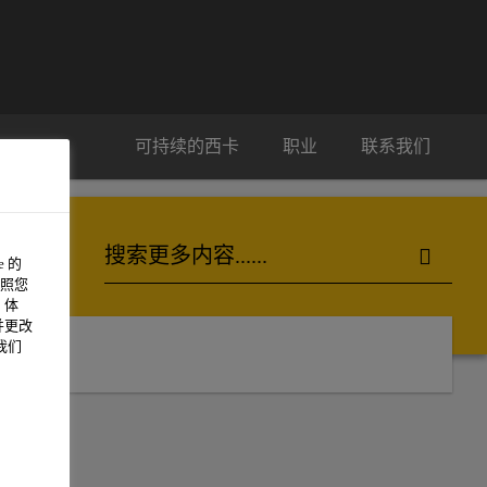
可持续的西卡
职业
联系我们
 的
照您
 体
并更改
我们