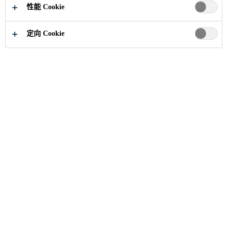
性能 Cookie
定向 Cookie
发现来自世界各地的西
卡故事
一些介绍文本？
什么是野心？
它带来了什么价值？
谁贡献？