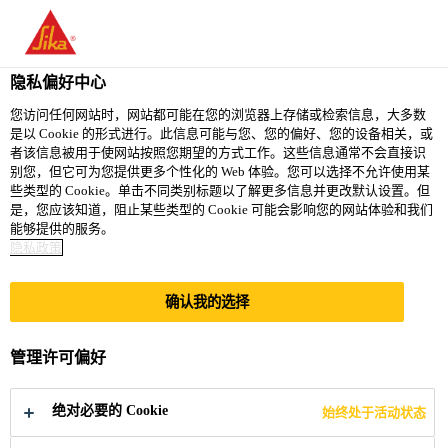
You are accessing "西卡（中国）有限公司", it seems you are
accessing it from "美国". We have a dedicated website for your
country.
隐私偏好中心
TO
您访问任何网站时，网站都可能在您的浏览器上存储或检索信息，大多数
STAY ON THE 西卡（中
SELECT A
是以 Cookie 的形式进行。此信息可能与您、您的偏好、您的设备相关，或
SIKA
国）有限公司 WEBSITE
COUNTRY
者该信息被用于使网站按照您期望的方式工作。这些信息通常不会直接识
USA
别您，但它可为您提供更多个性化的 Web 体验。您可以选择不允许使用某
些类型的 Cookie。单击不同类别标题以了解更多信息并更改默认设置。但
是，您应该知道，阻止某些类型的 Cookie 可能会影响您的网站体验和我们
西卡（中国）有限公司
能够提供的服务。
隐私政策
确认我的选择
NEW HORIZON客
管理许可偏好
户杂志
绝对必要的 Cookie
始终处于活动状态