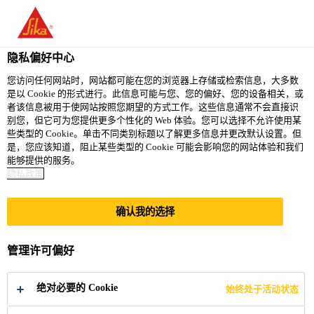
You are accessing "西卡（中国）有限公司", it seems you are
accessing it from "美国". We have a dedicated website for your
country.
隐私偏好中心
TO
您访问任何网站时，网站都可能在您的浏览器上存储或检索信息，大多数
STAY ON THE 西卡（中
SELECT A
是以 Cookie 的形式进行。此信息可能与您、您的偏好、您的设备相关，或
SIKA
国）有限公司 WEBSITE
COUNTRY
者该信息被用于使网站按照您期望的方式工作。这些信息通常不会直接识
USA
别您，但它可为您提供更多个性化的 Web 体验。您可以选择不允许使用某
些类型的 Cookie。单击不同类别标题以了解更多信息并更改默认设置。但
是，您应该知道，阻止某些类型的 Cookie 可能会影响您的网站体验和我们
西卡（中国）有限公司
能够提供的服务。
隐私政策
确认我的选择
西卡中国订阅中心
管理许可偏好
绝对必要的 Cookie
始终处于活动状态